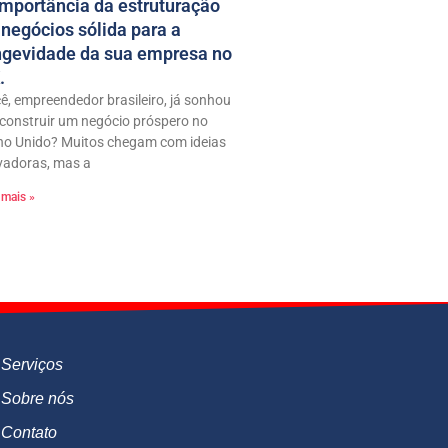
importância da estruturação
 negócios sólida para a
ngevidade da sua empresa no
.
ê, empreendedor brasileiro, já sonhou
construir um negócio próspero no
no Unido? Muitos chegam com ideias
vadoras, mas a
 mais »
Serviços
Sobre nós
Contato