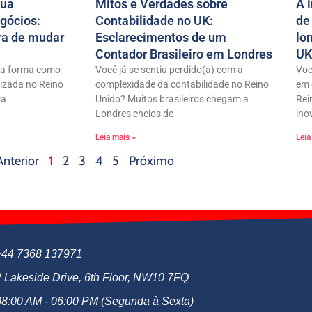
sua
Mitos e Verdades sobre
A 
gócios:
Contabilidade no UK:
de
ra de mudar
Esclarecimentos de um
lo
Contador Brasileiro em Londres
UK
e a forma como
Você já se sentiu perdido(a) com a
Voc
izada no Reino
complexidade da contabilidade no Reino
em 
ra
Unido? Muitos brasileiros chegam a
Rei
Londres cheios de
ino
Leia mais »
Leia
Anterior
1
2
3
4
5
Próximo
+44 7368 137971
2 Lakeside Drive, 6th Floor, NW10 7FQ
08:00 AM - 06:00 PM (Segunda à Sexta)