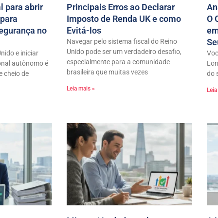
l para abrir
Principais Erros ao Declarar
An
 para
Imposto de Renda UK e como
O 
egurança no
Evitá-los
em
Se
Navegar pelo sistema fiscal do Reino
Unido pode ser um verdadeiro desafio,
ido e iniciar
Voc
especialmente para a comunidade
onal autônomo é
Lon
brasileira que muitas vezes
 cheio de
do 
Leia mais »
Leia