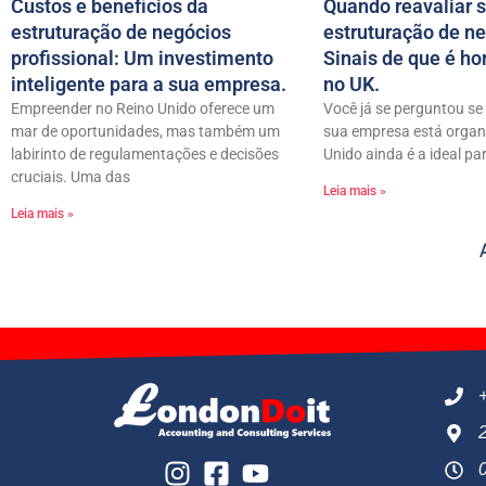
Custos e benefícios da
Quando reavaliar 
estruturação de negócios
estruturação de ne
profissional: Um investimento
Sinais de que é ho
inteligente para a sua empresa.
no UK.
Empreender no Reino Unido oferece um
Você já se perguntou s
mar de oportunidades, mas também um
sua empresa está organ
labirinto de regulamentações e decisões
Unido ainda é a ideal pa
cruciais. Uma das
Leia mais »
Leia mais »