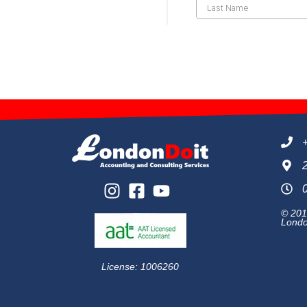
© 201
Londo
License: 1006260