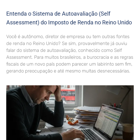
Entenda o Sistema de Autoavaliação (Self
Assessment) do Imposto de Renda no Reino Unido
Você é autônomo, diretor de empresa ou tem outras fontes
de renda no Reino Unido? Se sim, provavelmente já ouviu
falar do sistema de autoavaliação, conhecido como Self
Assessment. Para muitos brasileiros, a burocracia e as regras
fiscais de um novo país podem parecer um labirinto sem fim,
gerando preocupação e até mesmo multas desnecessárias.