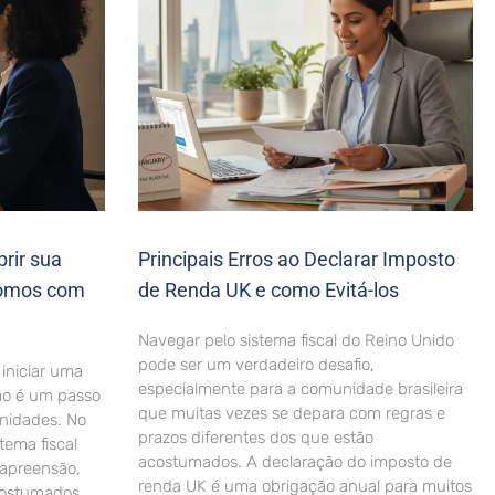
brir sua
Principais Erros ao Declarar Imposto
nomos com
de Renda UK e como Evitá-los
Navegar pelo sistema fiscal do Reino Unido
pode ser um verdadeiro desafio,
iniciar uma
especialmente para a comunidade brasileira
mo é um passo
que muitas vezes se depara com regras e
nidades. No
prazos diferentes dos que estão
tema fiscal
acostumados. A declaração do imposto de
 apreensão,
renda UK é uma obrigação anual para muitos
costumados