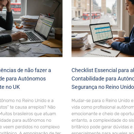
ncias de não fazer a
Checklist Essencial para a
ade para Autônomos
Contabilidade para Autô
te no UK
Segurança no Reino Unido
tônomo no Reino Unido e a
Mudar-se para o Reino Unido e 
stos” te causa arrepios? Não
vida como profissional autôno
Muitos brasileiros que atuam
emocionante e cheio de oportu
lidade para autônomos no
entanto, a complexidade do sis
se veem perdidos no complexo
britânico pode gerar dúvidas e
 britânico. A empolgação de ter
especialmente para aqueles a