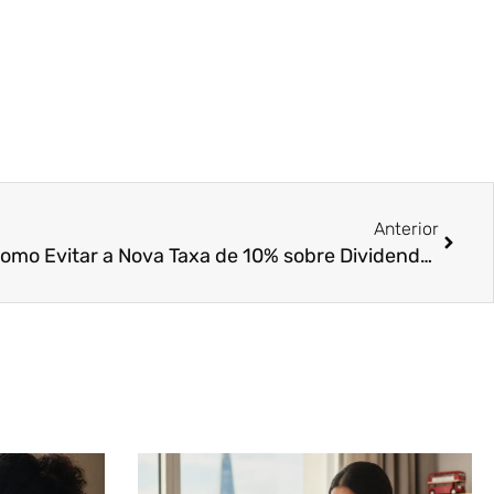
Próxi
Anterior
Saida Definitiva do Brasil: Como Evitar a Nova Taxa de 10% sobre Dividendos