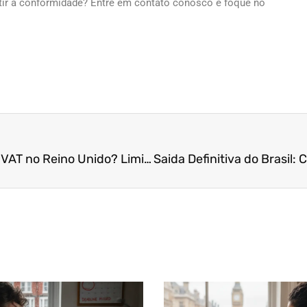
tir a conformidade? Entre em contato conosco e foque no
Quando sua empresa precisa se registrar para o VAT no Reino Unido? Limiares explicados