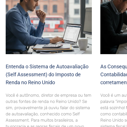
Entenda o Sistema de Autoavaliação
As Consequê
(Self Assessment) do Imposto de
Contabilid
Renda no Reino Unido
corretamen
Você é autônomo, diretor de empresa ou tem
Você é um au
outras fontes de renda no Reino Unido? Se
palavra “impo
sim, provavelmente já ouviu falar do sistema
está sozinho! 
de autoavaliação, conhecido como Self
como contabi
Assessment. Para muitos brasileiros, a
Reino Unido 
burocracia e as regras fiscais de um novo
sistema fiscal