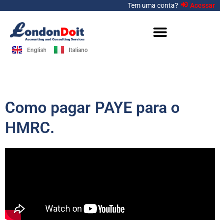
Ir
Tem uma conta?
Acessar
para
o
conteúdo
English
Italiano
Como pagar PAYE para o
HMRC.