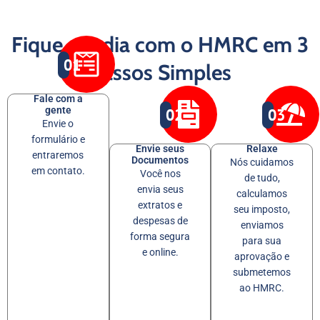
Fique em dia com o HMRC em 3
01
Passos Simples
Fale com a
gente
02
03
Envie o
formulário e
Envie seus
Relaxe
entraremos
Documentos
Nós cuidamos
em contato.
Você nos
de tudo,
envia seus
calculamos
extratos e
seu imposto,
despesas de
enviamos
forma segura
para sua
e online.
aprovação e
submetemos
ao HMRC.