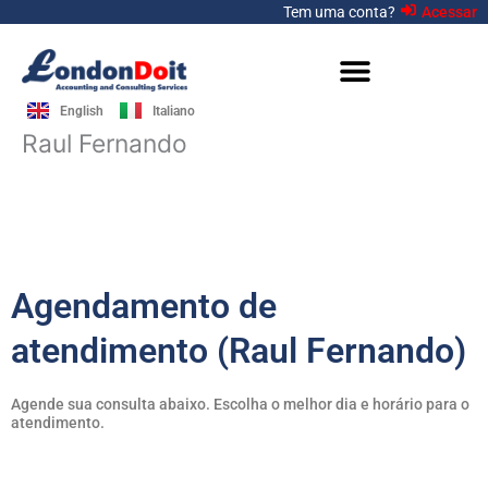
Ir
Tem uma conta?
Acessar
para
o
conteúdo
English
Italiano
Raul Fernando
Agendamento de
atendimento (Raul Fernando)
Agende sua consulta abaixo. Escolha o melhor dia e horário para o
atendimento.