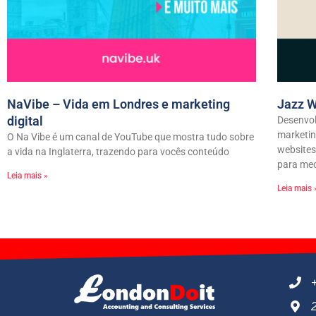
NaVibe – Vida em Londres e marketing
Jazz W
digital
Desenvo
marketin
O Na Vibe é um canal de YouTube que mostra tudo sobre
website
a vida na Inglaterra, trazendo para vocês conteúdo
para me
Leia mais »
Leia mais 