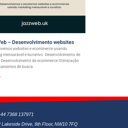
eb – Desenvolvimento websites
lvemos websites e ecommerce usando
g mensurável e lucrativo. Desenvolvimento de
s Desenvolvimento de ecommerce Otimização
canismos de busca
»
+44 7368 137971
2 Lakeside Drive, 6th Floor, NW10 7FQ