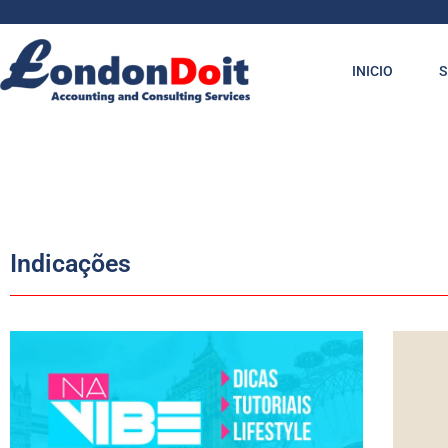
Ir
para
o
INICIO
S
conteúdo
Indicações